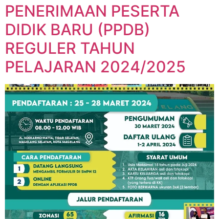
PENERIMAAN PESERTA
DIDIK BARU (PPDB)
REGULER TAHUN
PELAJARAN 2024/2025