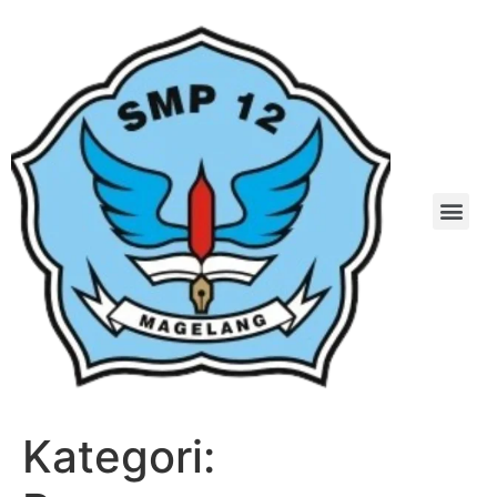
Kategori: