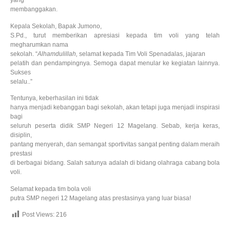
yang
membanggakan.
Kepala Sekolah, Bapak Jumono,
S.Pd., turut memberikan apresiasi kepada tim voli yang telah
megharumkan nama
sekolah. “
Alhamdulillah,
selamat kepada Tim Voli Spenadalas, jajaran
pelatih dan pendampingnya. Semoga dapat menular ke kegiatan lainnya.
Sukses
selalu..”
Tentunya, keberhasilan ini tidak
hanya menjadi kebanggan bagi sekolah, akan tetapi juga menjadi inspirasi
bagi
seluruh peserta didik SMP Negeri 12 Magelang. Sebab, kerja keras,
disiplin,
pantang menyerah, dan semangat sportivitas sangat penting dalam meraih
prestasi
di berbagai bidang. Salah satunya adalah di bidang olahraga cabang bola
voli.
Selamat kepada tim bola voli
putra SMP negeri 12 Magelang atas prestasinya yang luar biasa!
Post Views:
216