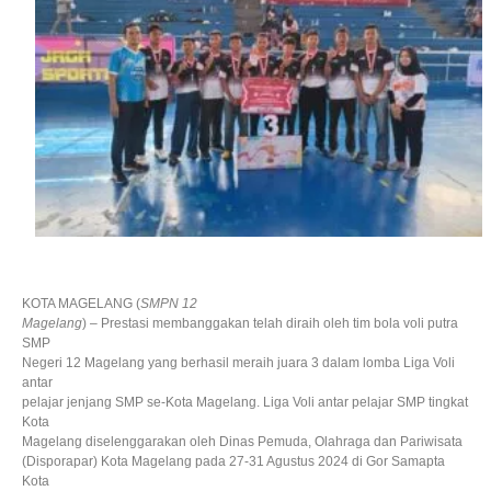
KOTA MAGELANG (
SMPN 12
Magelang
) – Prestasi membanggakan telah diraih oleh tim bola voli putra
SMP
Negeri 12 Magelang yang berhasil meraih juara 3 dalam lomba Liga Voli
antar
pelajar jenjang SMP se-Kota Magelang. Liga Voli antar pelajar SMP tingkat
Kota
Magelang diselenggarakan oleh Dinas Pemuda, Olahraga dan Pariwisata
(Disporapar) Kota Magelang pada 27-31 Agustus 2024 di Gor Samapta
Kota