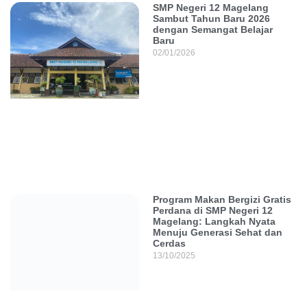
SMP Negeri 12 Magelang
Sambut Tahun Baru 2026
dengan Semangat Belajar
Baru
02/01/2026
Program Makan Bergizi Gratis
Perdana di SMP Negeri 12
Magelang: Langkah Nyata
Menuju Generasi Sehat dan
Cerdas
13/10/2025