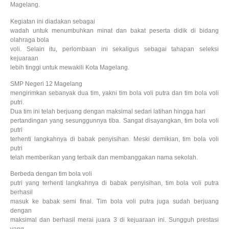
Magelang.
Kegiatan ini diadakan sebagai
wadah untuk menumbuhkan minat dan bakat peserta didik di bidang
olahraga bola
voli. Selain itu, perlombaan ini sekaligus sebagai tahapan seleksi
kejuaraan
lebih tinggi untuk mewakili Kota Magelang.
SMP Negeri 12 Magelang
mengirimkan sebanyak dua tim, yakni tim bola voli putra dan tim bola voli
putri.
Dua tim ini telah berjuang dengan maksimal sedari latihan hingga hari
pertandingan yang sesunggunnya tiba. Sangat disayangkan, tim bola voli
putri
terhenti langkahnya di babak penyisihan. Meski demikian, tim bola voli
putri
telah memberikan yang terbaik dan membanggakan nama sekolah.
Berbeda dengan tim bola voli
putri yang terhenti langkahnya di babak penyisihan, tim bola voli putra
berhasil
masuk ke babak semi final. Tim bola voli putra juga sudah berjuang
dengan
maksimal dan berhasil merai juara 3 di kejuaraan ini. Sungguh prestasi