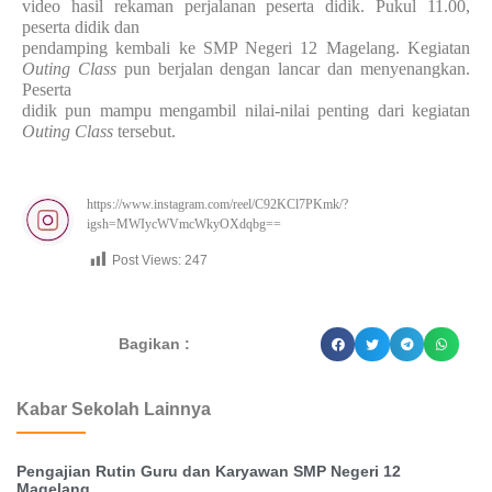
video hasil rekaman perjalanan peserta didik. Pukul 11.00,
peserta didik dan
pendamping kembali ke SMP Negeri 12 Magelang. Kegiatan
Outing Class
pun berjalan dengan lancar dan menyenangkan.
Peserta
didik pun mampu mengambil nilai-nilai penting dari kegiatan
Outing Class
tersebut.
https://www.instagram.com/reel/C92KCl7PKmk/?
igsh=MWIycWVmcWkyOXdqbg==
Post Views:
247
dibuat oleh rrdigital.id
Bagikan :
Kabar Sekolah Lainnya
Pengajian Rutin Guru dan Karyawan SMP Negeri 12
Magelang