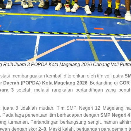
 Raih Juara 3 POPDA Kota Magelang 2026 Cabang Voli Putra
estasi membanggakan kembali ditorehkan oleh tim voli putra
SM
ar Daerah (POPDA) Kota Magelang 2026
. Bertanding di
GOR 
uara 3
setelah melalui rangkaian pertandingan yang penuh
n juara 3 tidaklah mudah. Tim SMP Negeri 12 Magelang h
h. Pada laga penentuan, tim berhadapan dengan
SMP Negeri 4
jang turnamen. Pertandingan berlangsung sengit, namun akh
lawan dengan skor
2–0
. Meski kalah, perjuangan para pemain 