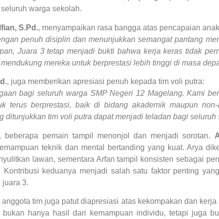
n seluruh warga sekolah.
ian, S.Pd.
, menyampaikan rasa bangga atas pencapaian anak 
 dengan penuh disiplin dan menunjukkan semangat pantang me
apan, Juara 3 tetap menjadi bukti bahwa kerja keras tidak per
 mendukung mereka untuk berprestasi lebih tinggi di masa depa
d.
, juga memberikan apresiasi penuh kepada tim voli putra:
nggaan bagi seluruh warga SMP Negeri 12 Magelang. Kami ber
tuk terus berprestasi, baik di bidang akademik maupun no
g ditunjukkan tim voli putra dapat menjadi teladan bagi seluruh 
t, beberapa pemain tampil menonjol dan menjadi sorotan.
A
kemampuan teknik dan mental bertanding yang kuat. Arya di
nyulitkan lawan, sementara Arfan tampil konsisten sebagai pe
. Kontribusi keduanya menjadi salah satu faktor penting ya
 juara 3.
h anggota tim juga patut diapresiasi atas kekompakan dan kerja
bukan hanya hasil dari kemampuan individu, tetapi juga bu