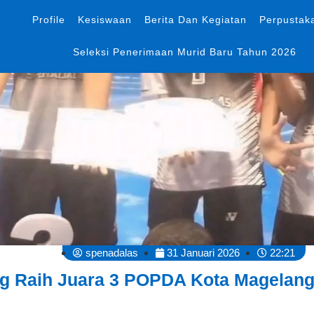
Profile
Kesiswaan
Berita Dan Kegiatan
Perpustak
Seleksi Penerimaan Murid Baru Tahun 2026
spenadalas
31 Januari 2026
22:21
g Raih Juara 3 POPDA Kota Magelang 