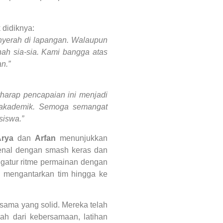
didiknya:
nyerah di lapangan. Walaupun
nah sia-sia. Kami bangga atas
n.”
harap pencapaian ini menjadi
n-akademik. Semoga semangat
siswa.”
rya
dan
Arfan
menunjukkan
kenal dengan smash keras dan
ngatur ritme permainan dengan
ng mengantarkan tim hingga ke
 sama yang solid. Mereka telah
ah dari kebersamaan, latihan