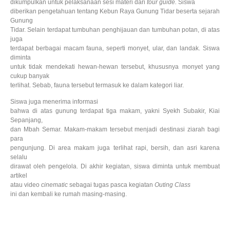
dikumpulkan untuk pelaksanaan sesi materi dari
tour guide.
Siswa
diberikan pengetahuan tentang Kebun Raya Gunung Tidar beserta sejarah
Gunung
Tidar. Selain terdapat tumbuhan penghijauan dan tumbuhan potan, di atas
juga
terdapat berbagai macam fauna, seperti monyet, ular, dan landak. Siswa
diminta
untuk tidak mendekati hewan-hewan tersebut, khususnya monyet yang
cukup banyak
terlihat. Sebab, fauna tersebut termasuk ke dalam kategori liar.
Siswa juga menerima informasi
bahwa di atas gunung terdapat tiga makam, yakni Syekh Subakir, Kiai
Sepanjang,
dan Mbah Semar. Makam-makam tersebut menjadi destinasi ziarah bagi
para
pengunjung. Di area makam juga terlihat rapi, bersih, dan asri karena
selalu
dirawat oleh pengelola. Di akhir kegiatan, siswa diminta untuk membuat
artikel
atau video
cinematic
sebagai tugas pasca kegiatan
Outing Class
ini dan kembali ke rumah masing-masing.